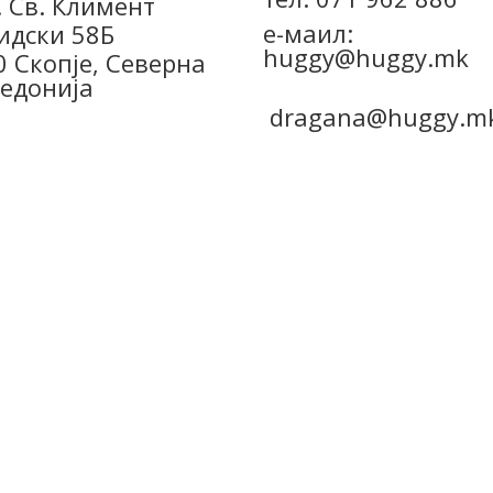
. Св. Климент
е-маил:
идски 58Б
huggy@huggy.mk
0 Скопје, Северна
едонија
dragana@huggy.m