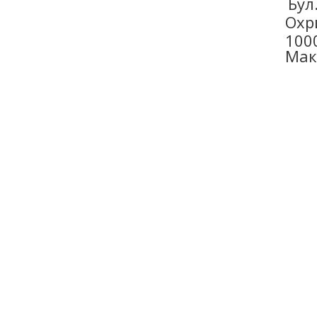
Бул
Охр
100
Мак