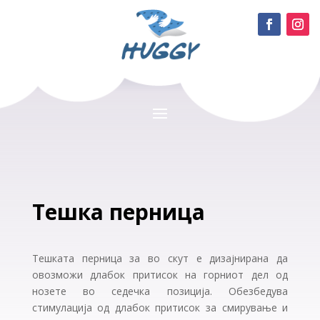
Тешка перница
Тешката перница за во скут е дизајнирана да
овозможи длабок притисок на горниот дел од
нозете во седечка позиција. Обезбедува
стимулација од длабок притисок за смирување и