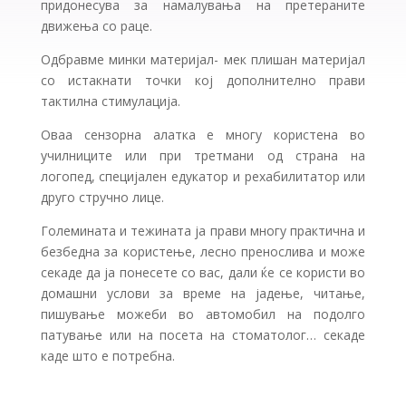
придонесува за намалувања на претераните
движења со раце.
Одбравме минки материјал- мек плишан материјал
со истакнати точки кој дополнително прави
тактилна стимулација.
Оваа сензорна алатка е многу користена во
училниците или при третмани од страна на
логопед, специјален едукатор и рехабилитатор или
друго стручно лице.
Големината и тежината ја прави многу практична и
безбедна за користење, лесно пренослива и може
секаде да ја понесете со вас, дали ќе се користи во
домашни услови за време на јадење, читање,
пишување можеби во автомобил на подолго
патување или на посета на стоматолог… секаде
каде што е потребна.