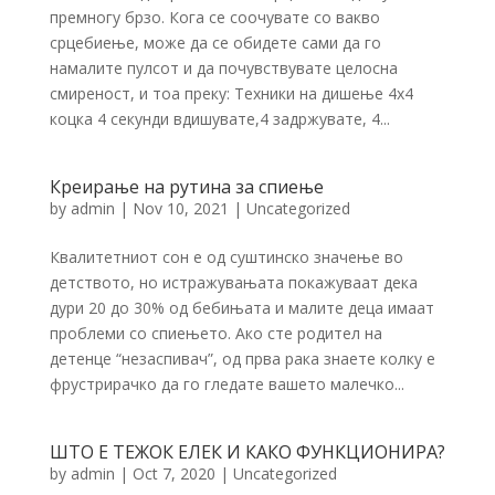
премногу брзо. Кога се соочувате со вакво
срцебиење, може да се обидете сами да го
намалите пулсот и да почувствувате целосна
смиреност, и тоа преку: Техники на дишење 4х4
коцка 4 секунди вдишувате,4 задржувате, 4...
Креирање на рутина за спиење
by
admin
|
Nov 10, 2021
|
Uncategorized
Квалитетниот сон е од суштинско значење во
детството, но истражувањата покажуваат дека
дури 20 до 30% од бебињата и малите деца имаат
проблеми со спиењето. Ако сте родител на
детенце “незаспивач”, од прва рака знаете колку е
фрустрирачко да го гледате вашето малечко...
ШТО Е ТЕЖОК ЕЛЕК И КАКО ФУНКЦИОНИРА?
by
admin
|
Oct 7, 2020
|
Uncategorized