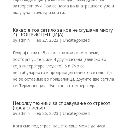
затворени очи. Тоа се наоѓа во внатрешното уво и
вклучува структури кои ги...
Какво е тоа сетило за кое не слушаме многу
? (ПРОПРИОЦЕПЦИЈА)
by
admin
|
Feb 27, 2023
|
Uncategorized
Покрај нашите 5 сетила за кои сите знаеме,
постојат уште 2 или 4 други сетила (зависно во
која литература гледате). 6 и 7мо се
вестибуларното и проприоцептивното сетило. Да
не ве оставиме во прашалници, другите две сетила
се: Термоцепција: Чувство за температура,...
Неколку техники за справување со стресот
(пред спиење)
by
admin
|
Feb 26, 2023
|
Uncategorized
Кога сме под стрес, нашето срце може да чука