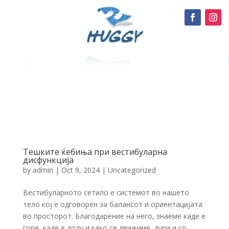
Тешките ќебиња при вестибуларна
дисфункција
by
admin
|
Oct 9, 2024
|
Uncategorized
Вестибуларното сетило е системот во нашето
тело кој е одговорен за балансот и ориентацијата
во просторот. Благодарение на него, знаеме каде е
горе, каде е долу и како се движиме, дури и со