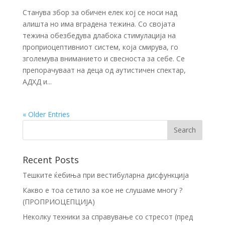
Станува збор за обичен елек кој се носи над
алишта но има вградена тежина. Со својата
тежина обезбедува длабока стимулација на
проприоцептивниот систем, која смирува, го
зголемува вниманието и свесноста за себе. Се
препорачуваат на деца од аутистичен спектар,
АДХД и...
« Older Entries
Recent Posts
Тешките ќебиња при вестибуларна дисфункција
Какво е тоа сетило за кое не слушаме многу ?
(ПРОПРИОЦЕПЦИЈА)
Неколку техники за справување со стресот (пред