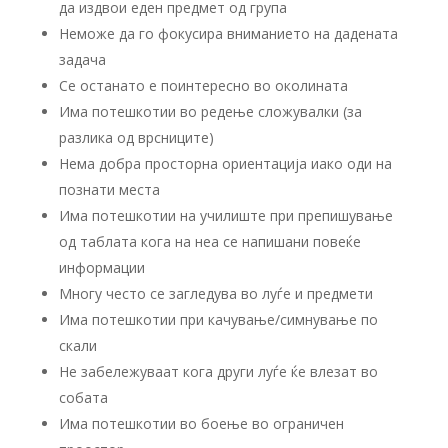
да издвои еден предмет од група
Неможе да го фокусира вниманието на дадената
задача
Се останато е поинтересно во околината
Има потешкотии во редење сложувалки (за
разлика од врсниците)
Нема добра просторна ориентација иако оди на
познати места
Има потешкотии на училиште при препишување
од таблата кога на неа се напишани повеќе
информации
Многу често се загледува во луѓе и предмети
Има потешкотии при качување/симнување по
скали
Не забележуваат кога други луѓе ќе влезат во
собата
Има потешкотии во боење во ограничен