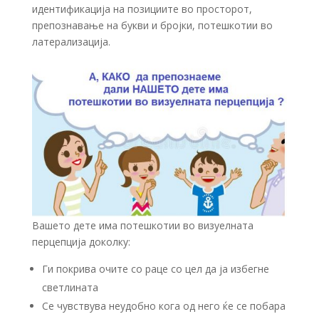
идентификација на позициите во просторот,
препознавање на букви и бројки, потешкотии во
латерализација.
Вашето дете има потешкотии во визуелната
перцепција доколку:
Ги покрива очите со раце со цел да ја избегне
светлината
Се чувствува неудобно кога од него ќе се побара