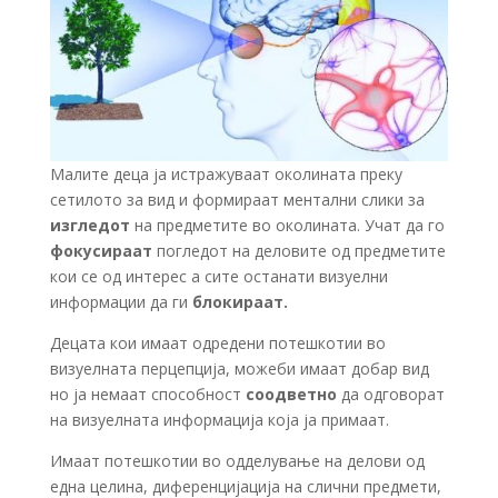
Малите деца ја истражуваат околината преку
сетилото за вид и формираат ментални слики за
изгледот
на предметите во околината. Учат да го
фокусираат
погледот на деловите од предметите
кои се од интерес а сите останати визуелни
информации да ги
блокираат.
Децата кои имаат одредени потешкотии во
визуелната перцепција, можеби имаат добар вид
но ја немаат способност
соодветно
да одговорат
на визуелната информација која ја примаат.
Имаат потешкотии во одделување на делови од
една целина, диференцијација на слични предмети,